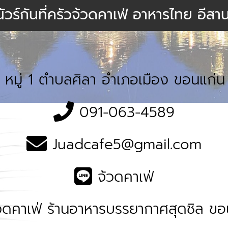
ัวร์กันที่ครัวจ้วดคาเฟ่ อาหารไทย อีสา
 หมู่ 1 ตำบลศิลา อำเภอเมือง ขอนแก
091-063-4589
Juadcafe5@gmail.com
จ้วดคาเฟ่
วดคาเฟ่ ร้านอาหารบรรยากาศสุดชิล ขอ