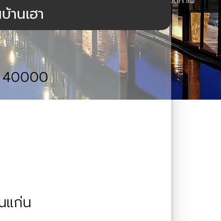
นบ้านเฮา
่น 40000
นแก่น