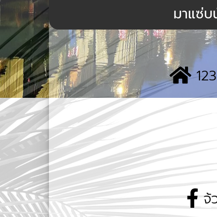
มาแซ่บน
123
จ้