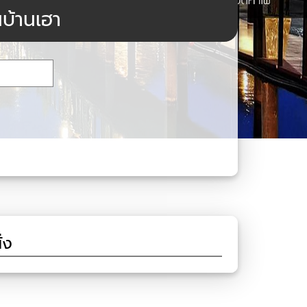
นบ้านเฮา
ั่ง