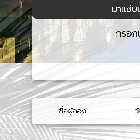
มาแซ่บน
กรอกเ
ชื่อผู้จอง
วั